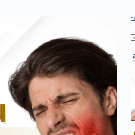
L
N
re