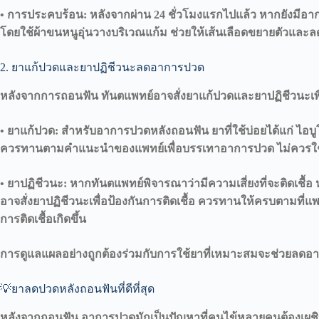
•
การประคบร้อน: หลังจากผ่าน 24 ชั่วโมงแรกไปแล้ว หากยังมีอ
โดยใช้ผ้าขนหนูอุ่นวางบริเวณแก้ม ช่วยให้เส้นเลือดขยายตัวและลด
2. ยาแก้ปวดและยาปฏิชีวนะลดอาการปวด
หลังจากการถอนฟัน ทันตแพทย์อาจสั่งยาแก้ปวดและยาปฏิชีวนะเพ
•
ยาแก้ปวด: สำหรับอาการปวดหลังถอนฟัน ยาที่ใช้บ่อยได้แก่ ไอบ
ควรทานตามคำแนะนำของแพทย์เพื่อบรรเทาอาการปวด ไม่ควรใช
•
ยาปฏิชีวนะ: หากทันตแพทย์พิจารณาว่ามีความเสี่ยงที่จะติดเชื้อ
อาจสั่งยาปฏิชีวนะเพื่อป้องกันการติดเชื้อ ควรทานให้ครบตามที่แพทย์
การติดเชื้อเกิดขึ้น
การดูแลแผลอย่างถูกต้องร่วมกับการใช้ยาที่เหมาะสมจะช่วยลดอ
💡ยาลดปวดหลังถอนฟันที่ดีที่สุด
หลังจากถอนฟัน อาการปวดมักเป็นปัญหาที่คนไข้หลายคนต้องเผช