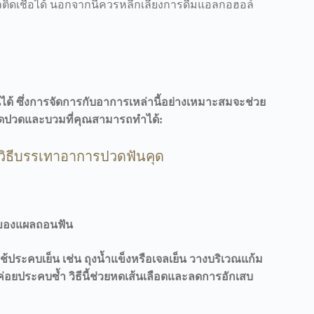
เชื้อได้ นอกจากนี้ควรหลีกเลี่ยงการดื่มแอลกอฮอล์
ด้ ซึ่งการจัดการกับอาการเหล่านี้อย่างเหมาะสมจะช่วย
วิธีลดปวดและบวมที่คุณสามารถทำได้:
ะวิธีบรรเทาอาการปวดฟันคุด
ของแผลถอนฟัน
ประคบเย็น เช่น ถุงน้ำแข็งหรือเจลเย็น วางบริเวณแก้ม
วค่อยประคบซ้ำ วิธีนี้ช่วยหดเส้นเลือดและลดการอักเสบ