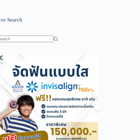
ive Search
o
sults