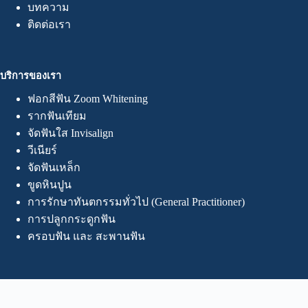
บทความ
ติดต่อเรา
บริการของเรา
ฟอกสีฟัน Zoom Whitening
รากฟันเทียม
จัดฟันใส Invisalign
วีเนียร์
จัดฟันเหล็ก
ขูดหินปูน
การรักษาทันตกรรมทั่วไป (General Practitioner)
การปลูกกระดูกฟัน
ครอบฟัน และ สะพานฟัน
Contact Info
212/7-8 ซ. พัทยา 2 Nong Prue, อำเภอบางละมุง ชลบุรี