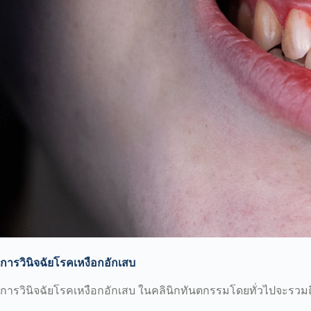
การวินิจฉัยโรคเหงือกอักเสบ
การวินิจฉัยโรคเหงือกอักเสบ ในคลินิกทันตกรรมโดยทั่วไปจะรวมถึง