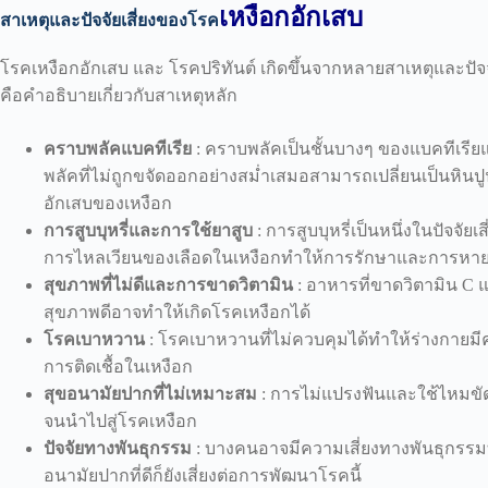
เหงือกอักเสบ
สาเหตุและปัจจัยเสี่ยงของโรค
โรคเหงือกอักเสบ และ โรคปริทันต์ เกิดขึ้นจากหลายสาเหตุและปัจจ
คือคำอธิบายเกี่ยวกับสาเหตุหลัก
คราบพลัคแบคทีเรีย
: คราบพลัคเป็นชั้นบางๆ ของแบคทีเรี
พลัคที่ไม่ถูกขจัดออกอย่างสม่ำเสมอสามารถเปลี่ยนเป็นหินปูนซ
อักเสบของเหงือก
การสูบบุหรี่และการใช้ยาสูบ
: การสูบบุหรี่เป็นหนึ่งในปัจจ
การไหลเวียนของเลือดในเหงือกทำให้การรักษาและการหายของ
สุขภาพที่ไม่ดีและการขาดวิตามิน
: อาหารที่ขาดวิตามิน C และ
สุขภาพดีอาจทำให้เกิดโรคเหงือกได้
โรคเบาหวาน
: โรคเบาหวานที่ไม่ควบคุมได้ทำให้ร่างกายมี
การติดเชื้อในเหงือก
สุขอนามัยปากที่ไม่เหมาะสม
: การไม่แปรงฟันและใช้ไหมข
จนนำไปสู่โรคเหงือก
ปัจจัยทางพันธุกรรม
: บางคนอาจมีความเสี่ยงทางพันธุกรรมที
อนามัยปากที่ดีก็ยังเสี่ยงต่อการพัฒนาโรคนี้