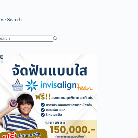
ive Search
o
sults