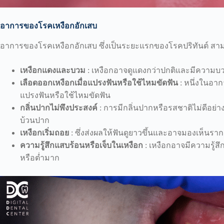
อาการของโรคเหงือกอักเสบ
อาการของโรคเหงือกอักเสบ ซึ่งเป็นระยะแรกของโรคปริทันต์ สามาร
เหงือกแดงและบวม
: เหงือกอาจดูแดงกว่าปกติและมีความบวม,
เลือดออกเหงือกเมื่อแปรงฟันหรือใช้ไหมขัดฟัน
: หนึ่งในอาก
แปรงฟันหรือใช้ไหมขัดฟัน
กลิ่นปากไม่พึงประสงค์
: การมีกลิ่นปากหรือรสชาติไม่ดีอย่า
บ้วนปาก
เหงือกเริ่มถอย
: ซึ่งส่งผลให้ฟันดูยาวขึ้นและอาจมองเห็นราก
ความรู้สึกแสบร้อนหรือเจ็บในเหงือก
: เหงือกอาจมีความรู้สึก
หรือต่ำมาก