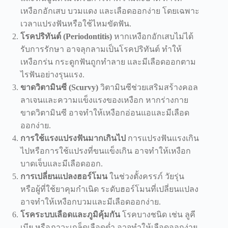
เหงือกอักเสบ บวมแดง และเลือดออกง่าย โดยเฉพาะ
เวลาแปรงฟันหรือใช้ไหมขัดฟัน.
โรคปริทันต์ (Periodontitis)
หากเหงือกอักเสบไม่ได้
รับการรักษา อาจลุกลามเป็นโรคปริทันต์ ทำให้
เหงือกร่น กระดูกฟันถูกทำลาย และมีเลือดออกตาม
ไรฟันอย่างรุนแรง.
ขาดวิตามินซี (Scurvy)
วิตามินซีช่วยเสริมสร้างคอล
ลาเจนและความแข็งแรงของเหงือก หากร่างกาย
ขาดวิตามินซี อาจทำให้เหงือกอ่อนแอและมีเลือด
ออกง่าย.
การใช้แรงแปรงฟันมากเกินไป
การแปรงฟันแรงเกิน
ไปหรือการใช้แปรงที่ขนแข็งเกิน อาจทำให้เหงือก
บาดเจ็บและมีเลือดออก.
การเปลี่ยนแปลงฮอร์โมน
ในช่วงตั้งครรภ์ วัยรุ่น
หรือผู้ที่ใช้ยาคุมกำเนิด ระดับฮอร์โมนที่เปลี่ยนแปลง
อาจทำให้เหงือกบวมและมีเลือดออกง่าย.
โรคระบบเลือดและภูมิคุ้มกัน
โรคบางชนิด เช่น ลูคี
เมีย หรือภาวะเกล็ดเลือดต่ำ อาจทำให้เลือดออกง่าย